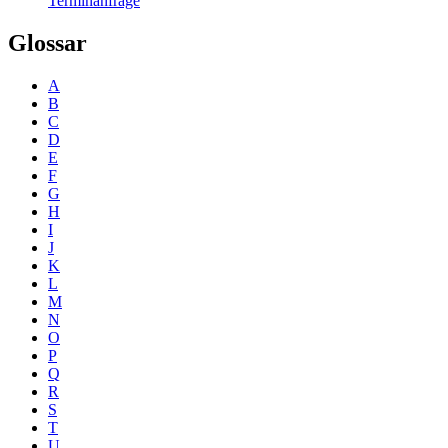
Terminanfrage
Glossar
A
B
C
D
E
F
G
H
I
J
K
L
M
N
O
P
Q
R
S
T
U