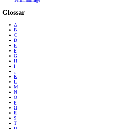
Terminanfrage
Glossar
A
B
C
D
E
F
G
H
I
J
K
L
M
N
O
P
Q
R
S
T
U