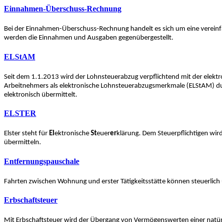
Einnahmen-Überschuss-Rechnung
Bei der Einnahmen-Überschuss-Rechnung handelt es sich um eine vereinf
werden die Einnahmen und Ausgaben gegenübergestellt.
ELStAM
Seit dem 1.1.2013 wird der Lohnsteuerabzug verpflichtend mit der elek
Arbeitnehmers als elektronische Lohnsteuerabzugsmerkmale (ELStAM) dur
elektronisch übermittelt.
ELSTER
Elster steht für
El
ektronische
St
euer
er
klärung. Dem Steuerpflichtigen wi
übermitteln.
Entfernungspauschale
Fahrten zwischen Wohnung und erster Tätigkeitsstätte können steuerlich ü
Erbschaftsteuer
Mit Erbschaftsteuer wird der Übergang von Vermögenswerten einer natür