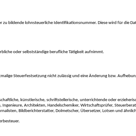
eber zu bildende lohnsteuerliche Identifikationsnummer. Diese wird für die
rbliche oder selbstständige berufliche Tätigkeit aufnimmt.
erstmalige Steuerfestsetzung nicht zulässig und eine Änderung bzw. Aufhebu
haftliche, künstlerische, schriftstellerische, unterrichtende oder erzieherisc
 Ingenieure, Architekten, Handelschemiker, Wirtschaftsprüfer, Steuerberat
nalisten, Bildberichterstatter, Dolmetscher, Übersetzer, Lotsen und ähnlic
werbesteuer.