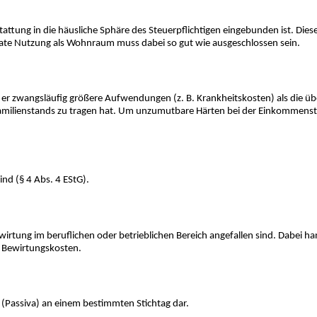
ttung in die häusliche Sphäre des Steuerpflichtigen eingebunden ist. Diese
ivate Nutzung als Wohnraum muss dabei so gut wie ausgeschlossen sein.
r zwangsläufig größere Aufwendungen (z. B. Krankheitskosten) als die übe
Familienstands zu tragen hat. Um unzumutbare Härten bei der Einkommens
nd (§ 4 Abs. 4 EStG).
irtung im beruflichen oder betrieblichen Bereich angefallen sind. Dabei ha
n Bewirtungskosten.
l (Passiva) an einem bestimmten Stichtag dar.