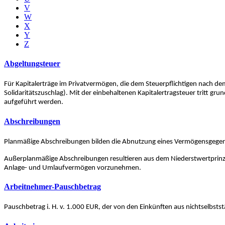
V
W
X
Y
Z
Abgeltungsteuer
Für Kapitalerträge im Privatvermögen, die dem Steuerpflichtigen nach de
Solidaritätszuschlag). Mit der einbehaltenen Kapitalertragsteuer tritt g
aufgeführt werden.
Abschreibungen
Planmäßige Abschreibungen bilden die Abnutzung eines Vermögensgegens
Außerplanmäßige Abschreibungen resultieren aus dem Niederstwertprinzi
Anlage- und Umlaufvermögen vorzunehmen.
Arbeitnehmer-Pauschbetrag
Pauschbetrag i. H. v. 1.000 EUR, der von den Einkünften aus nichtselb