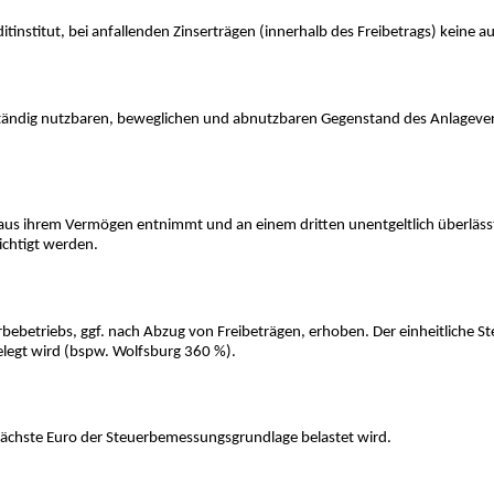
editinstitut, bei anfallenden Zinserträgen (innerhalb des Freibetrags) ke
stständig nutzbaren, beweglichen und abnutzbaren Gegenstand des Anlagev
aus ihrem Vermögen entnimmt und an einem dritten unentgeltlich überlässt
ichtigt werden.
etriebs, ggf. nach Abzug von Freibeträgen, erhoben. Der einheitliche St
elegt wird (bspw. Wolfsburg 360 %).
 nächste Euro der Steuerbemessungsgrundlage belastet wird.